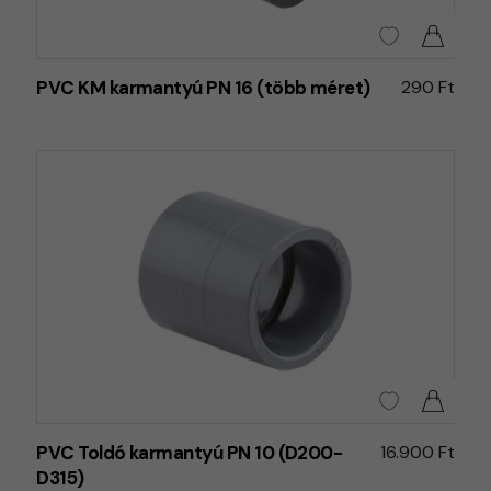
PVC KM karmantyú PN 16 (több méret)
290 Ft
PVC Toldó karmantyú PN 10 (D200-
16.900 Ft
D315)