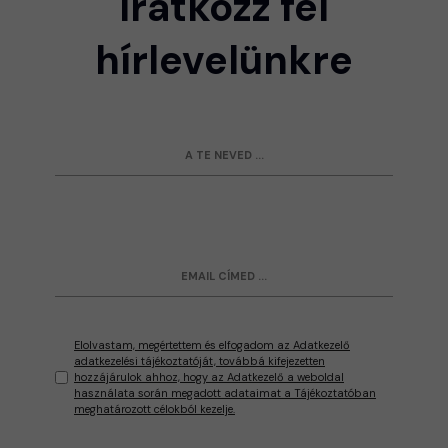
Iratkozz fel
hírlevelünkre
Elolvastam, megértettem és elfogadom az Adatkezelő
adatkezelési tájékoztatóját, továbbá kifejezetten
hozzájárulok ahhoz, hogy az Adatkezelő a weboldal
használata során megadott adataimat a Tájékoztatóban
meghatározott célokból kezelje.