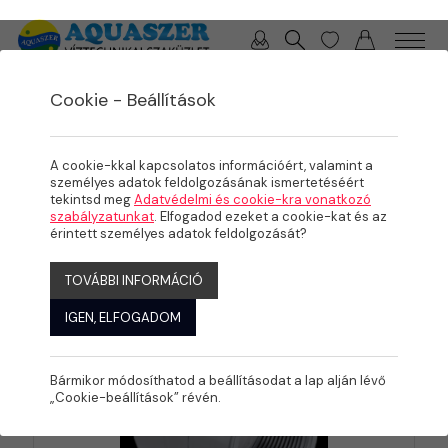
0 / 0 Ft
Cookie - Beállítások
/
/
TERMÉKEK
MEDENCE
PVC IDOMOK, SZERELVÉNYEK
Karmantyúk,
A cookie-kkal kapcsolatos információért, valamint a
hollanderek
személyes adatok feldolgozásának ismertetéséért
tekintsd meg
Adatvédelmi és cookie-kra vonatkozó
szabályzatunkat
. Elfogadod ezeket a cookie-kat és az
érintett személyes adatok feldolgozását?
KATEGÓRIÁK
TOVÁBBI INFORMÁCIÓ
IGEN, ELFOGADOM
Bármikor módosíthatod a beállításodat a lap alján lévő
„Cookie-beállítások” révén.