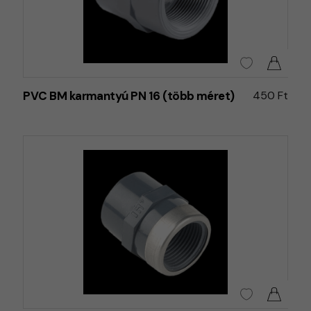
PVC BM karmantyú PN 16 (több méret)
450 Ft