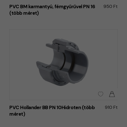
PVC BM karmantyú, fémgyűrűvel PN 16
950 Ft
(több méret)
PVC Hollander BB PN 10Hidroten (több
910 Ft
méret)