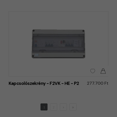
Kapcsolószekrény - F2VK - HE - P2
277.700 Ft
1
2