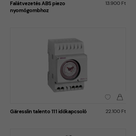
Falátvezetés ABS piezo
13.900 Ft
nyomógombhoz
Gäresslin talento 111 időkapcsoló
22.100 Ft