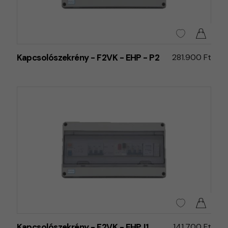
Kapcsolószekrény - F2VK - EHP - P2
281.900 Ft
Kapcsolószekrény - F2VK - EHPJ1
141.700 Ft