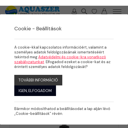
0 / 0 Ft
Cookie - Beállítások
/
/
TERMÉKEK
MEDENCE
MEDENCE GÉPÉSZET
Elektromos
A cookie-kkal kapcsolatos információért, valamint a
szerelvények
személyes adatok feldolgozásának ismertetéséért
tekintsd meg
Adatvédelmi és cookie-kra vonatkozó
szabályzatunkat
. Elfogadod ezeket a cookie-kat és az
érintett személyes adatok feldolgozását?
KATEGÓRIÁK
TOVÁBBI INFORMÁCIÓ
IGEN, ELFOGADOM
Bármikor módosíthatod a beállításodat a lap alján lévő
„Cookie-beállítások” révén.