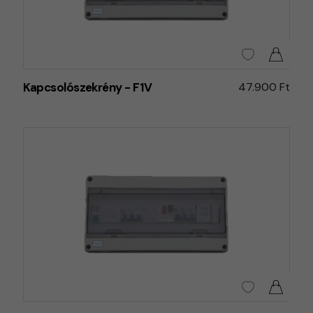
Kapcsolószekrény - F1V
47.900 Ft