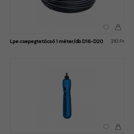
Lpe csepegtetőcső 1 méter/db D16-D20
210 Ft