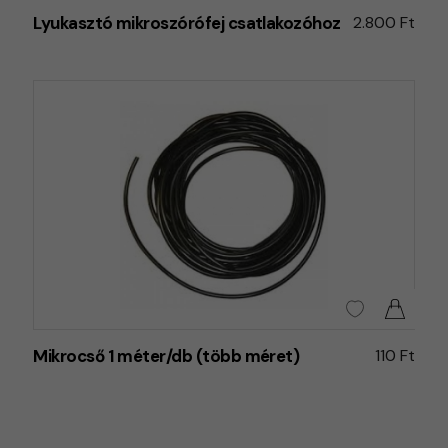
Lyukasztó mikroszórófej csatlakozóhoz
2.800 Ft
Mikrocső 1 méter/db (több méret)
110 Ft