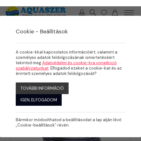
0 / 0 Ft
Cookie - Beállítások
/
TERMÉKEK
ÖNTÖZÉS
Csepegtető és
A cookie-kkal kapcsolatos információért, valamint a
mikroöntözés
személyes adatok feldolgozásának ismertetéséért
tekintsd meg
Adatvédelmi és cookie-kra vonatkozó
szabályzatunkat
. Elfogadod ezeket a cookie-kat és az
érintett személyes adatok feldolgozását?
KATEGÓRIÁK
TOVÁBBI INFORMÁCIÓ
IGEN, ELFOGADOM
Bármikor módosíthatod a beállításodat a lap alján lévő
„Cookie-beállítások” révén.