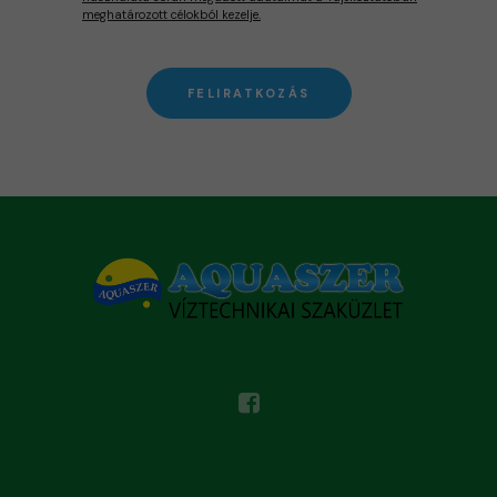
meghatározott célokból kezelje.
FELIRATKOZÁS