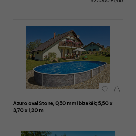
927.000 Ft/db
Azuro oval Stone, 0,50 mm Ibizakék; 5,50 x
3,70 x 1,20 m