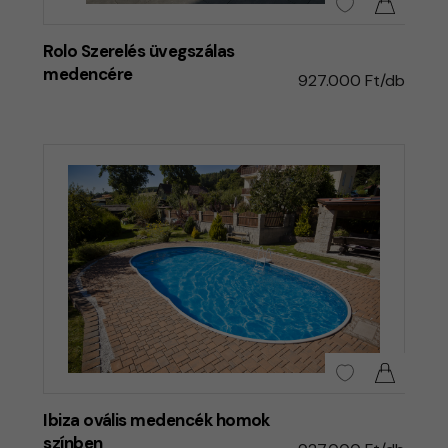
Rolo Szerelés üvegszálas
medencére
927.000 Ft/db
Ibiza ovális medencék homok
színben