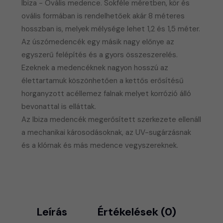
Ibiza - Ovális medence. Sokféle méretben, kör és
ovális formában is rendelhetőek akár 8 méteres
hosszban is, melyek mélysége lehet 1,2 és 1,5 méter.
Az úszómedencék egy másik nagy előnye az
egyszerű felépítés és a gyors összeszerelés.
Ezeknek a medencéknek nagyon hosszú az
élettartamuk köszönhetően a kettős erősítésű
horganyzott acéllemez falnak melyet korrózió álló
bevonattal is elláttak.
Az Ibiza medencék megerősített szerkezete ellenáll
a mechanikai károsodásoknak, az UV-sugárzásnak
és a klórnak és más medence vegyszereknek.
Leírás
Értékelések (0)