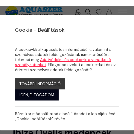
0 / 0 Ft
Cookie - Beállítások
/
/
/
TERMÉKEK
MEDENCE
KÉSZMEDENCÉK, FEDÉSEK
MOUNTFIELD ACÉLFALAS MEDENCÉK
A cookie-kkal kapcsolatos információért, valamint a
személyes adatok feldolgozásának ismertetéséért
tekintsd meg
Adatvédelmi és cookie-kra vonatkozó
szabályzatunkat
. Elfogadod ezeket a cookie-kat és az
érintett személyes adatok feldolgozását?
TOVÁBBI INFORMÁCIÓ
IGEN, ELFOGADOM
Bármikor módosíthatod a beállításodat a lap alján lévő
„Cookie-beállítások” révén.
Ibiza Ovális medencék