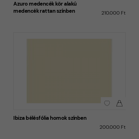
Azuro medencék kör alakú
medencék rattan színben
210.000 Ft
Ibiza bélésfólia homok színben
200.000 Ft