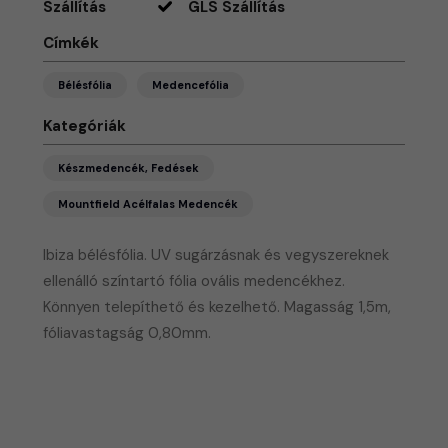
Szállítás
GLS Szállítás
Címkék
Bélésfólia
Medencefólia
Kategóriák
Készmedencék, Fedések
Mountfield Acélfalas Medencék
Ibiza bélésfólia. UV sugárzásnak és vegyszereknek
ellenálló színtartó fólia ovális medencékhez.
Könnyen telepíthető és kezelhető. Magasság 1,5m,
fóliavastagság 0,80mm.