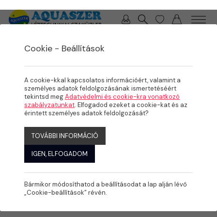
0 / 0 Ft
Cookie - Beállítások
/
/
/
TERMÉKEK
MEDENCE
KÉSZMEDENCÉK, FEDÉSEK
MOUNTFIELD ACÉLFALAS MEDENCÉK
A cookie-kkal kapcsolatos információért, valamint a
személyes adatok feldolgozásának ismertetéséért
tekintsd meg
Adatvédelmi és cookie-kra vonatkozó
szabályzatunkat
. Elfogadod ezeket a cookie-kat és az
érintett személyes adatok feldolgozását?
TOVÁBBI INFORMÁCIÓ
IGEN, ELFOGADOM
Bármikor módosíthatod a beállításodat a lap alján lévő
„Cookie-beállítások” révén.