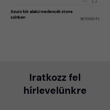
Azuro kör alakú medencék stone
színben
167.000 Ft
Iratkozz fel
hírlevelünkre