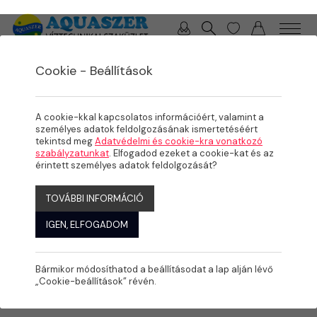
0 / 0 Ft
Cookie - Beállítások
/
/
/
TERMÉKEK
MEDENCE
KÉSZMEDENCÉK, FEDÉSEK
MOUNTFIELD ACÉLFALAS MEDENCÉK
A cookie-kkal kapcsolatos információért, valamint a
személyes adatok feldolgozásának ismertetéséért
tekintsd meg
Adatvédelmi és cookie-kra vonatkozó
szabályzatunkat
. Elfogadod ezeket a cookie-kat és az
érintett személyes adatok feldolgozását?
TOVÁBBI INFORMÁCIÓ
IGEN, ELFOGADOM
Bármikor módosíthatod a beállításodat a lap alján lévő
„Cookie-beállítások” révén.