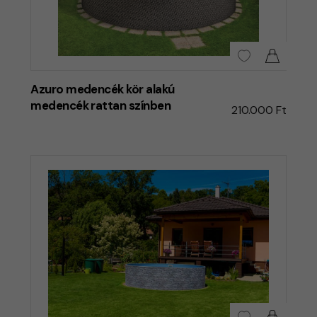
Azuro medencék kör alakú
medencék rattan színben
210.000 Ft