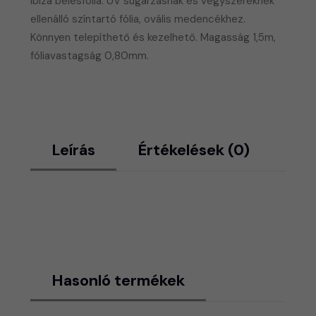
Ibiza bélésfólia. UV sugárzásnak és vegyszereknek
ellenálló színtartó fólia, ovális medencékhez.
Könnyen telepíthető és kezelhető. Magasság 1,5m,
fóliavastagság 0,80mm.
Leírás
Értékelések (0)
Hasonló termékek