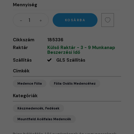
Mennyiség
KOSÁRBA
Cikkszám
185336
Raktár
Külső Raktár - 3 - 9 Munkanap
Beszerzési Idő
Szállítás
GLS Szállítás
Címkék
Medence Fólia
Fólia Ovális Medencéhez
Kategóriák
Készmedencék, Fedések
Mountfield Acélfalas Medencék