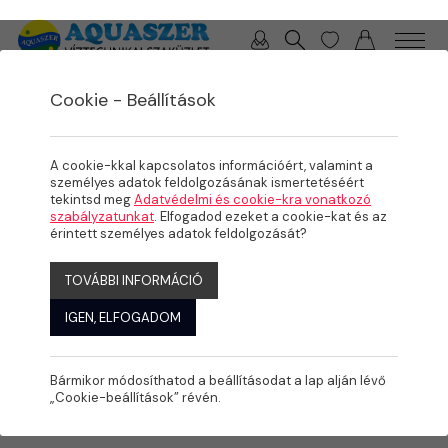
0 / 0 Ft
Cookie - Beállítások
/
TERMÉKEK
AKCIÓS TERMÉKEK
A cookie-kkal kapcsolatos információért, valamint a
személyes adatok feldolgozásának ismertetéséért
tekintsd meg
Adatvédelmi és cookie-kra vonatkozó
szabályzatunkat
. Elfogadod ezeket a cookie-kat és az
érintett személyes adatok feldolgozását?
TOVÁBBI INFORMÁCIÓ
IGEN, ELFOGADOM
Bármikor módosíthatod a beállításodat a lap alján lévő
„Cookie-beállítások” révén.