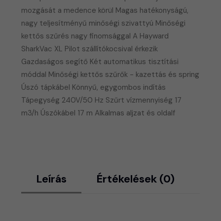
mozgását a medence körül Magas hatékonyságú,
nagy teljesítményű minőségi szivattyú Minőségi
kettős szűrés nagy finomsággal A Hayward
SharkVac XL Pilot szállítókocsival érkezik
Gazdaságos segítő Két automatikus tisztítási
móddal Minőségi kettős szűrők - kazettás és spring
Úszó tápkábel Könnyű, egygombos indítás
Tápegység 240V/50 Hz Szűrt vízmennyiség 17
m3/h Úszókábel 17 m Alkalmas aljzat és oldalf
Leírás
Értékelések (0)