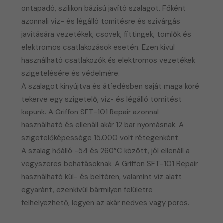
öntapadó, szilikon bázisú javító szalagot. Főként
azonnali víz- és légálló tömítésre és szivárgás
javítására vezetékek, csövek, fittingek, tömlők és
elektromos csatlakozások esetén. Ezen kívül
használható csatlakozók és elektromos vezetékek
szigetelésére és védelmére.
A szalagot kinyújtva és átfedésben saját maga köré
tekerve egy szigetelő, víz- és légálló tömítést
kapunk. A Griffon SFT-101 Repair azonnal
használható és ellenáll akár 12 bar nyomásnak. A
szigetelőképessége 15.000 volt rétegenként.
​A szalag hőálló -54 és 260°C között, jól ellenáll a
vegyszeres behatásoknak. A Griffon SFT-101 Repair
használható kül- és beltéren, valamint víz alatt
egyaránt, ezenkívül bármilyen felületre
felhelyezhető, legyen az akár nedves vagy poros.