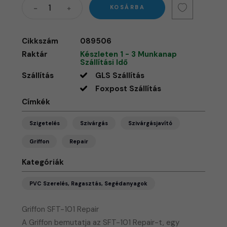
KOSÁRBA
Cikkszám
089506
Raktár
Készleten 1 - 3 Munkanap
Szállítási Idő
Szállítás
GLS Szállítás
Foxpost Szállítás
Címkék
Szigetelés
Szivárgás
Szivárgásjavító
Griffon
Repair
Kategóriák
PVC Szerelés, Ragasztás, Segédanyagok
Griffon SFT-101 Repair
​A Griffon bemutatja az SFT-101 Repair-t, egy