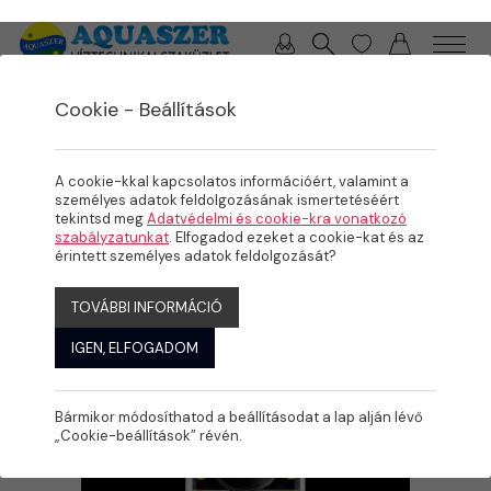
0 / 0 Ft
Cookie - Beállítások
/
/
/
TERMÉKEK
MEDENCE
PVC IDOMOK, SZERELVÉNYEK
PVC SZERELÉS, RAGASZTÁS, SEGÉDANYAGOK
A cookie-kkal kapcsolatos információért, valamint a
személyes adatok feldolgozásának ismertetéséért
tekintsd meg
Adatvédelmi és cookie-kra vonatkozó
szabályzatunkat
. Elfogadod ezeket a cookie-kat és az
érintett személyes adatok feldolgozását?
TOVÁBBI INFORMÁCIÓ
IGEN, ELFOGADOM
Bármikor módosíthatod a beállításodat a lap alján lévő
„Cookie-beállítások” révén.