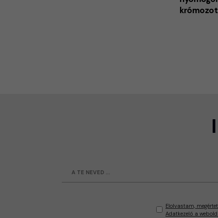
krómozot
Elolvastam, megértet
Adatkezelő a webold