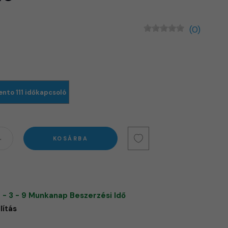
(0)
ento 111 időkapcsoló
KOSÁRBA
 - 3 - 9 Munkanap Beszerzési Idő
lítás