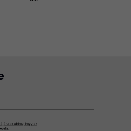
e
zájárulok ahhoz, hogy az
zelje.