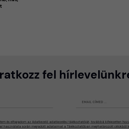
t
Iratkozz fel hírlevelünkr
tem és elfogadom az Adatkezelő adatkezelési tájékoztatóját, továbbá kifejezetten hoz
al használata során megadott adataimat a Tájékoztatóban meghatározott célokból ke