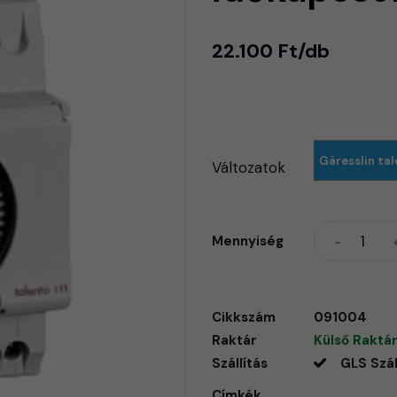
22.100 Ft/db
Gäresslin tal
Változatok
Mennyiség
Cikkszám
091004
Raktár
Külső Raktár
Szállítás
GLS Szál
Címkék