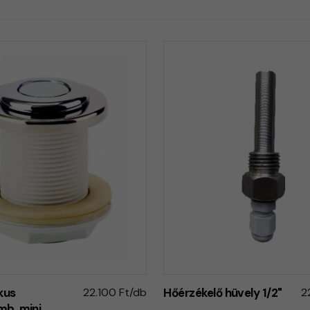
kus
22.100 Ft/db
Hőérzékelő hüvely 1/2"
2
b, mini,