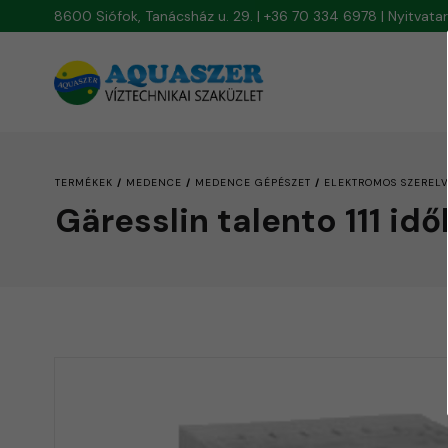
8600 Siófok, Tanácsház u. 29. | +36 70 334 6978 | Nyitvat
/
/
/
TERMÉKEK
MEDENCE
MEDENCE GÉPÉSZET
ELEKTROMOS SZEREL
Gäresslin talento 111 id