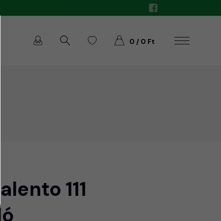
0 / 0 Ft
alento 111
ló