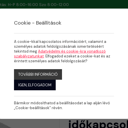
artás: H-P 8:00-16:00 Szo 8:00-12:00
Cookie - Beállítások
A cookie-kkal kapcsolatos információért, valamint a
személyes adatok feldolgozásának ismertetéséért
tekintsd meg
Adatvédelmi és cookie-kra vonatkozó
VÉNYEK
szabályzatunkat
. Elfogadod ezeket a cookie-kat és az
őkapcsoló
érintett személyes adatok feldolgozását?
TOVÁBBI INFORMÁCIÓ
IGEN, ELFOGADOM
Bármikor módosíthatod a beállításodat a lap alján lévő
Gäresslin t
„Cookie-beállítások” révén.
időkapcso