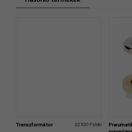
Transzformátor
22.100 Ft/db
Pneumati
nyomógom