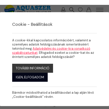
0 / 0 Ft
Cookie - Beállítások
/
/
TERMÉKEK
ÖNTÖZÉS
MENETES IDOMOK
A cookie-kkal kapcsolatos információért, valamint a
személyes adatok feldolgozásának ismertetéséért
tekintsd meg
Adatvédelmi és cookie-kra vonatkozó
szabályzatunkat
. Elfogadod ezeket a cookie-kat és az
érintett személyes adatok feldolgozását?
TOVÁBBI INFORMÁCIÓ
IGEN, ELFOGADOM
Bármikor módosíthatod a beállításodat a lap alján lévő
„Cookie-beállítások” révén.