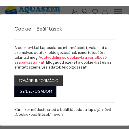
0 / 0 Ft
Cookie - Beállítások
/
/
/
TERMÉKEK
MEDENCE
MEDENCE GÉPÉSZET
SZŰRÉS
A cookie-kkal kapcsolatos információért, valamint a
személyes adatok feldolgozásának ismertetéséért
tekintsd meg
Adatvédelmi és cookie-kra vonatkozó
szabályzatunkat
. Elfogadod ezeket a cookie-kat és az
érintett személyes adatok feldolgozását?
TOVÁBBI INFORMÁCIÓ
IGEN, ELFOGADOM
Bármikor módosíthatod a beállításodat a lap alján lévő
„Cookie-beállítások” révén.