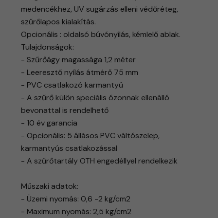
medencékhez, UV sugárzás elleni védőréteg,
szűrőlapos kialakítás.
Opcionális : oldalsó búvónyílás, kémlelő ablak.
Tulajdonságok:
- Szűrőágy magassága 1,2 méter
- Leeresztő nyílás átmérő 75 mm
- PVC csatlakozó karmantyú
- A szűrő külön speciális ózonnak ellenálló
bevonattal is rendelhető
- 10 év garancia
- Opcionális: 5 állásos PVC váltószelep,
karmantyús csatlakozással
- A szűrőtartály OTH engedéllyel rendelkezik
Műszaki adatok:
- Üzemi nyomás: 0,6 -2 kg/cm2
- Maximum nyomás: 2,5 kg/cm2