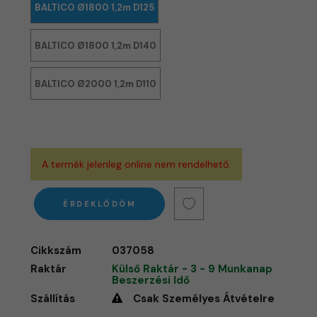
BALTICO Ø1800 1,2m D125
BALTICO Ø1800 1,2m D140
BALTICO Ø2000 1,2m D110
A termék jelenleg online nem rendelhető.
ÉRDEKLŐDÖM
Cikkszám
037058
Raktár
Külső Raktár - 3 - 9 Munkanap
Beszerzési Idő
Szállítás
Csak Személyes Átvételre