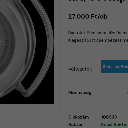
27.000 Ft/db
Badu Jet Primavera ellenáramo
Kiegészítő kit csempézett me
Badu Jet Pri
Változatok
Mennyiség
Cikkszám
106933
Raktár
Külső Raktár