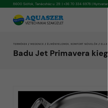
8600 Siófok, Tanácsház u. 29. | +36 70 334 6978 | Nyitvat
/
/
/
TERMÉKEK
MEDENCE
ÉLMÉNYELEMEK, KOMFORT NÖVELŐK
ELLE
Badu Jet Primavera kie