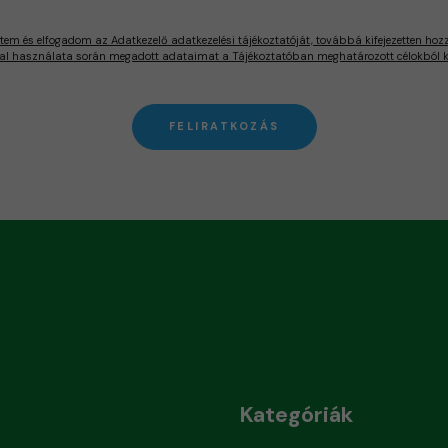
tem és elfogadom az Adatkezelő adatkezelési tájékoztatóját, továbbá kifejezetten hoz
al használata során megadott adataimat a Tájékoztatóban meghatározott célokból ke
FELIRATKOZÁS
Kategóriák