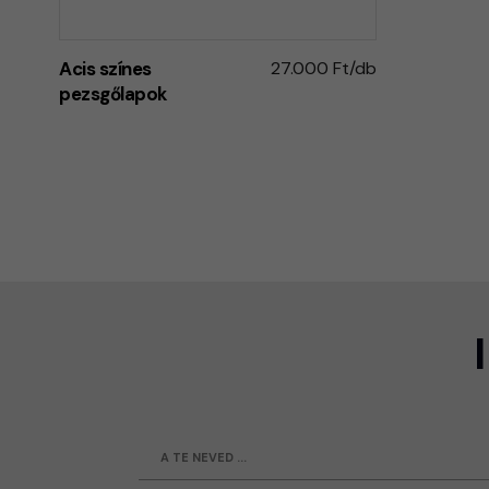
Acis színes
27.000 Ft/db
pezsgőlapok