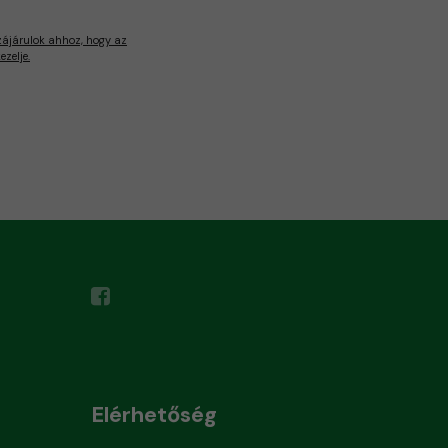
zájárulok ahhoz, hogy az
zelje.
Elérhetőség