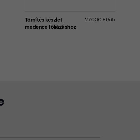
Tömítés készlet
27.000 Ft/db
medence fóliázáshoz
e