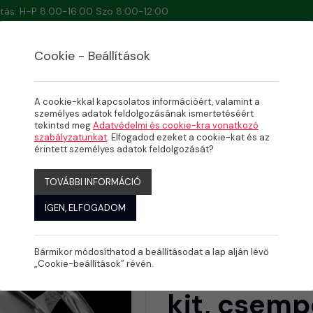
artás: H-P 8:00-16:00 Szo 8:00-12:00
Cookie - Beállítások
A cookie-kkal kapcsolatos információért, valamint a
személyes adatok feldolgozásának ismertetéséért
tekintsd meg
Adatvédelmi és cookie-kra vonatkozó
NÁRAMOLTATÓK
szabályzatunkat
. Elfogadod ezeket a cookie-kat és az
gészítő kit, csempézett me
érintett személyes adatok feldolgozását?
TOVÁBBI INFORMÁCIÓ
IGEN, ELFOGADOM
Bármikor módosíthatod a beállításodat a lap alján lévő
Badu Jet P
„Cookie-beállítások” révén.
kit, csem