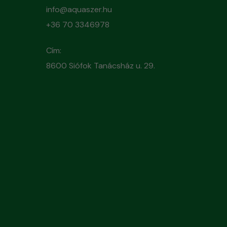
info@aquaszer.hu
+36 70 3346978
Cím:
8600 Siófok Tanácsház u. 29.