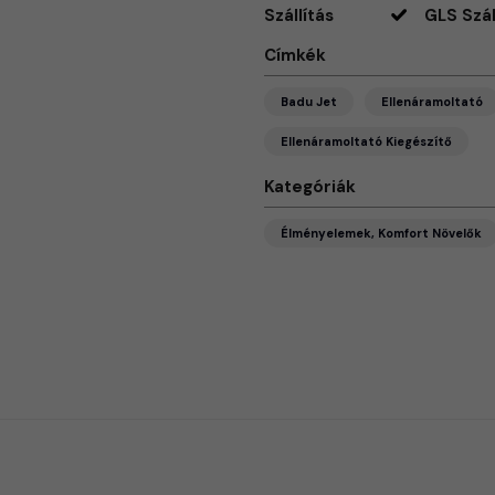
Szállítás
GLS Szál
Címkék
Badu Jet
Ellenáramoltató
Ellenáramoltató Kiegészítő
Kategóriák
Élményelemek, Komfort Növelők