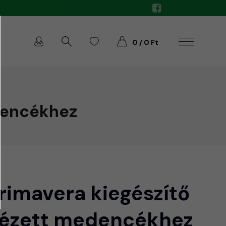
0 / 0 Ft
dencékhez
rimavera kiegészítő
pézett medencékhez